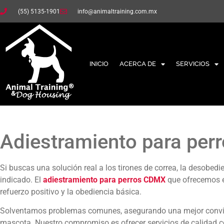
(55) 5135-1901
info@animaltraining.com.mx
INICIO
ACERCA DE
SERVICIOS
Adiestramiento para pe
Si buscas una solución real a los tirones de correa, la desobedie
indicado. El
adiestramiento para perros CDMX
que ofrecemos e
refuerzo positivo y la obediencia básica.
Solventamos problemas comunes, asegurando una mejor convive
mascota. Nuestro compromiso es ofrecer servicios de calidad c