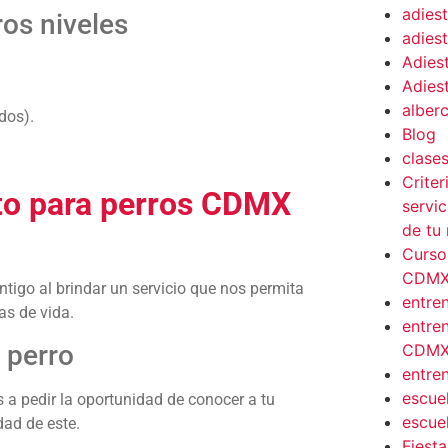
adies
os niveles
adies
Adies
Adies
alber
dos).
Blog
clases
Criter
to para perros CDMX
servic
de tu
Curso
CDM
igo al brindar un servicio que nos permita
entre
as de vida.
entre
 perro
CDM
entre
escue
 a pedir la oportunidad de conocer a tu
escue
dad de este.
Fiesta