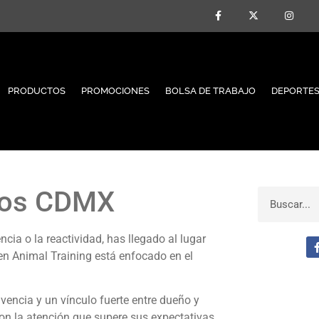
PRODUCTOS
PROMOCIONES
BOLSA DE TRABAJO
DEPORTES
rros CDMX
ncia o la reactividad, has llegado al lugar
n Animal Training está enfocado en el
ncia y un vínculo fuerte entre dueño y
on la atención que supere sus expectativas