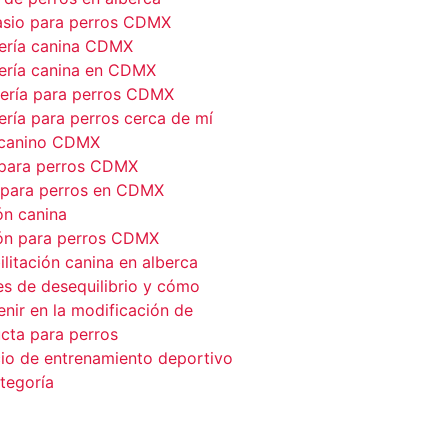
sio para perros CDMX
ería canina CDMX
ería canina en CDMX
ería para perros CDMX
ería para perros cerca de mí
 canino CDMX
 para perros CDMX
 para perros en CDMX
ón canina
ón para perros CDMX
litación canina en alberca
es de desequilibrio y cómo
enir en la modificación de
cta para perros
cio de entrenamiento deportivo
ategoría