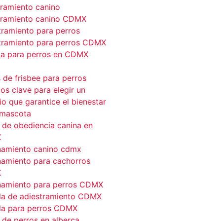
tramiento canino
tramiento canino CDMX
tramiento para perros
tramiento para perros CDMX
ca para perros en CDMX
 de frisbee para perros
ios clave para elegir un
io que garantice el bienestar
 mascota
 de obediencia canina en
X
namiento canino cdmx
namiento para cachorros
X
namiento para perros CDMX
la de adiestramiento CDMX
la para perros CDMX
 de perros en alberca