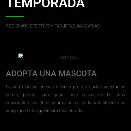
TEMPORADA
RECIBIMOS EFECTIVO Y TARJETAS BANCARIAS
ADOPTA UNA MASCOTA
Existen muchas buenas razones por las cuales adoptar un
perrito, perrita, gato, gatita, pero quizás de las mas
importantes sea: Al rescatar un animal de la calle obtienes un
amigo que te lo agradecerá toda su vida….​