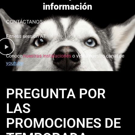
información
CONTÁCTANOS
Fitness session AT.
Conoce
nuestras instalaciones
o visita nuestro canal de
youtube
PREGUNTA POR
LAS
PROMOCIONES DE