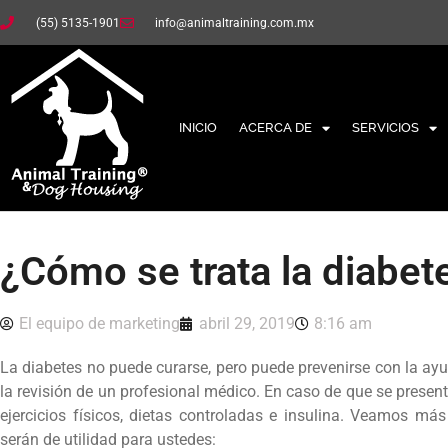
(55) 5135-1901
info@animaltraining.com.mx
INICIO
ACERCA DE
SERVICIOS
¿Cómo se trata la diabet
El equipo de marketing
abril 29, 2019
8:16 am
La diabetes no puede curarse, pero puede prevenirse con la a
la revisión de un profesional médico. En caso de que se presen
ejercicios físicos, dietas controladas e insulina. Veamos m
serán de utilidad para ustedes: