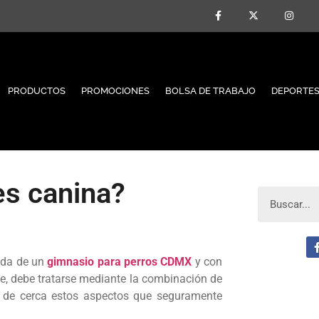
PRODUCTOS
PROMOCIONES
BOLSA DE TRABAJO
DEPORTES
es canina?
yuda de un
gimnasio para perros CDMX
y con
te, debe tratarse mediante la combinación de
ás de cerca estos aspectos que seguramente