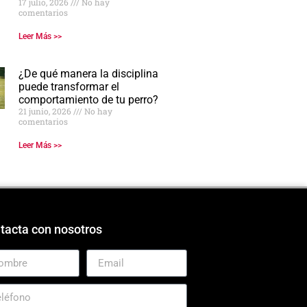
17 julio, 2026
No hay
comentarios
Leer Más >>
¿De qué manera la disciplina
puede transformar el
comportamiento de tu perro?
21 junio, 2026
No hay
comentarios
Leer Más >>
tacta con nosotros